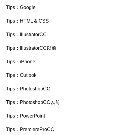
Tips：Google
Tips：HTML & CSS
Tips：IllustratorCC
Tips：IllustratorCC以前
Tips：iPhone
Tips：Outlook
Tips：PhotoshopCC
Tips：PhotoshopCC以前
Tips：PowerPoint
Tips：PremiereProCC