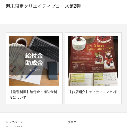
週末限定クリエイティブコース第2弾
【割引制度】給付金・補助金制
【お店紹介】ティティコファ 様
ne
度について
トップページ
ブログ