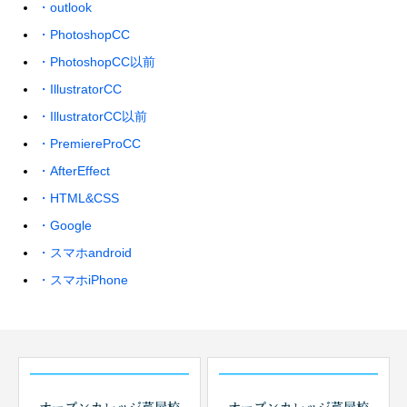
・outlook
・PhotoshopCC
・PhotoshopCC以前
・IllustratorCC
・IllustratorCC以前
・PremiereProCC
・AfterEffect
・HTML&CSS
・Google
・スマホandroid
・スマホiPhone