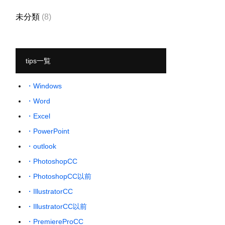
未分類
(8)
tips一覧
・Windows
・Word
・Excel
・PowerPoint
・outlook
・PhotoshopCC
・PhotoshopCC以前
・IllustratorCC
・IllustratorCC以前
・PremiereProCC