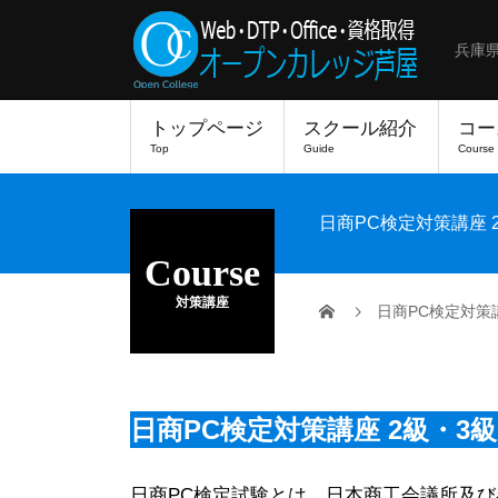
兵庫
トップページ
スクール紹介
コー
Top
Guide
Course
日商PC検定対策講座 
Course
対策講座
日商PC検定対策講
日商PC検定対策講座 2級・3級
日商PC検定試験とは、日本商工会議所及