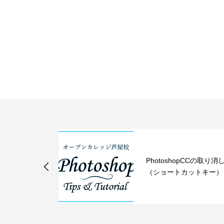
紙の文書 行
PhotoshopCCの取り消
る
（ショートカットキー）