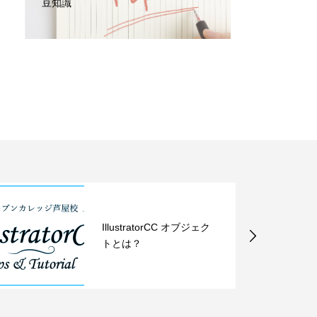
豆知識
IllustratorCC オブジェク
トとは？