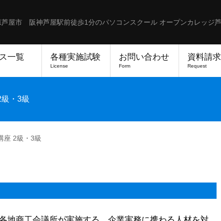
県芦屋市 阪神芦屋駅前徒歩1分のパソコンスクール オープンカレッジ
ス一覧
各種実施試験
お問い合わせ
資料請求
License
Form
Request
2級・3級
座 2級・3級
び各地商工会議所が実施する、企業実務に携わる人材を対