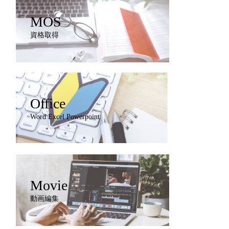
MOS
資格取得
Office
Word Excel Powerpoint
Movie
動画編集